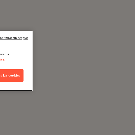
ontinuar sin aceptar
orar la
icy
s las cookies