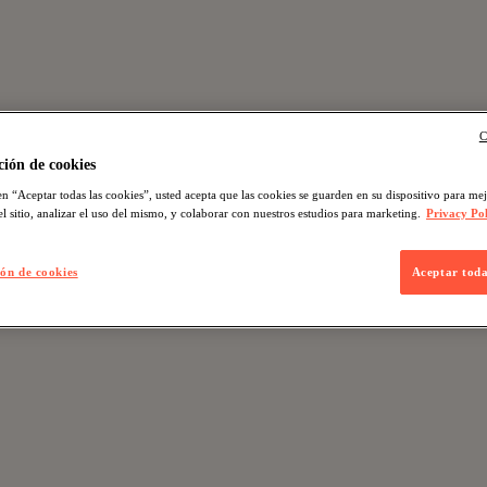
C
ión de cookies
en “Aceptar todas las cookies”, usted acepta que las cookies se guarden en su dispositivo para mej
l sitio, analizar el uso del mismo, y colaborar con nuestros estudios para marketing.
Privacy Pol
ón de cookies
Aceptar toda