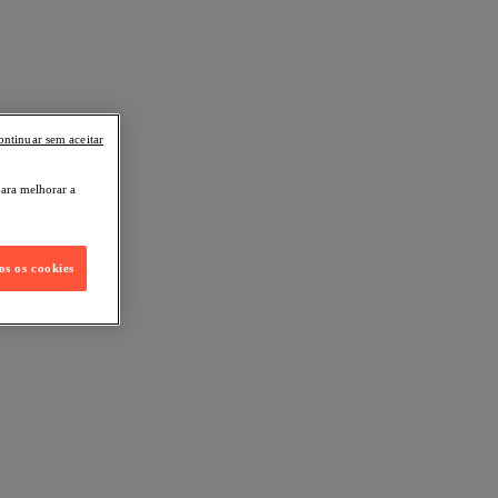
ontinuar sem aceitar
para melhorar a
os os cookies