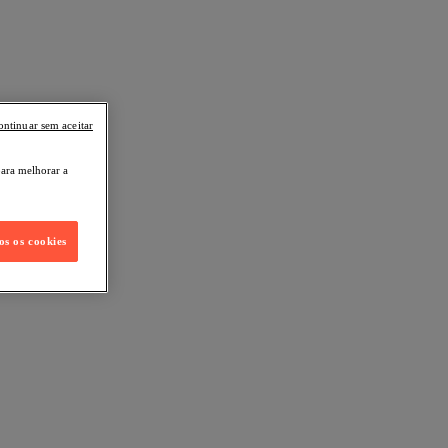
ontinuar sem aceitar
para melhorar a
os os cookies