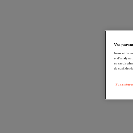
Vos paramè
Nous utilisons
et d’analyser
en savoir plu
de confidentia
Paramètres