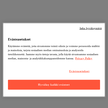
Jatka hyväksymättä
Evästeasetukset
Käytämme evästeitä, jotta sivustomme toimii oikein ja voimme personoida sisältöä
ja mainoksia, tarjota sosiaalisen median ominaisuuksia ja analysoida
tietoliikennettä. Jaamme myös tietoja tavasta, jolla käytät sivustoamme sosiaalisen
median, mainonta- ja analytiikkakumppaneidemme kanssa.
Privacy Policy
Evästeasetukset
Hyväksy kaikki evästeet