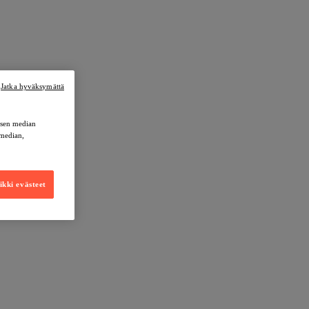
Jatka hyväksymättä
lisen median
 median,
kki evästeet