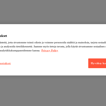
ukset
teitä, jotta sivustomme toimii oikein ja voimme personoida sisältöä ja mainoksia, tarjota sosiaa
 ja analysoida tietoliikennettä. Jaamme myös tietoja tavasta, jolla käytät sivustoamme sosiaalisen
 analytiikkakumppaneidemme kanssa.
Privacy Policy
asetukset
Hyväksy kai