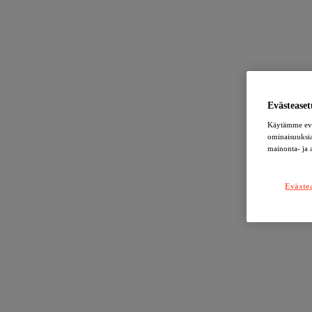
Evästeaset
Käytämme eväs
ominaisuuksia
mainonta- ja
Eväste