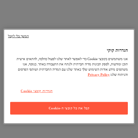
המשך בלי לקבל
הגדרות קוקי
אנו משתמשים בקובצי Cookie כדי לאפשר לאתר שלנו לפעול כהלכה, להתאים אישית
תוכן ומודעות, לספק תכונות מדיה חברתית ולנתח את התעבורה באתר. בנוסף, אנו
משתפים מידע אודות השימוש שלך באתר שלנו עם המדיה החברתית ושותפי הפרסום
והניתוח שלנו.
Privacy Policy
הגדרות קובצי Cookie
קבל את כל קובצי ה-Cookie