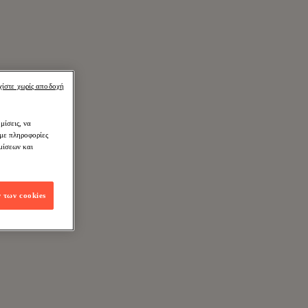
χίστε χωρίς αποδοχή
μίσεις, να
ύμε πληροφορίες
μίσεων και
 των cookies