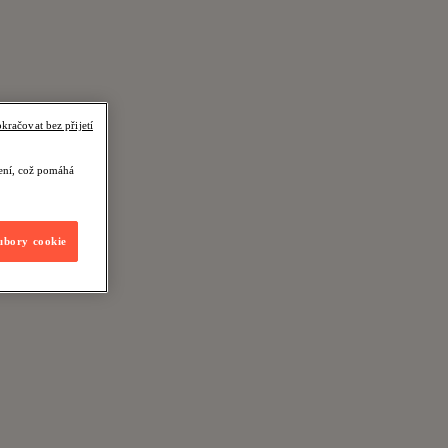
kračovat bez přijetí
zení, což pomáhá
ubory cookie