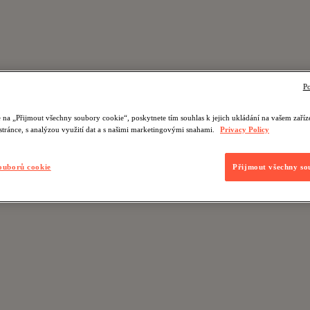
Po
 na „Přijmout všechny soubory cookie“, poskytnete tím souhlas k jejich ukládání na vašem zaří
 stránce, s analýzou využití dat a s našimi marketingovými snahami.
Privacy Policy
ouborů cookie
Přijmout všechny so