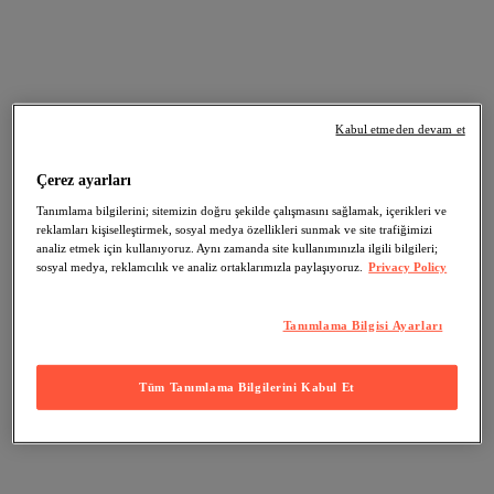
Kabul etmeden devam et
Çerez ayarları
Tanımlama bilgilerini; sitemizin doğru şekilde çalışmasını sağlamak, içerikleri ve
reklamları kişiselleştirmek, sosyal medya özellikleri sunmak ve site trafiğimizi
analiz etmek için kullanıyoruz. Aynı zamanda site kullanımınızla ilgili bilgileri;
sosyal medya, reklamcılık ve analiz ortaklarımızla paylaşıyoruz.
Privacy Policy
Tanımlama Bilgisi Ayarları
Tüm Tanımlama Bilgilerini Kabul Et