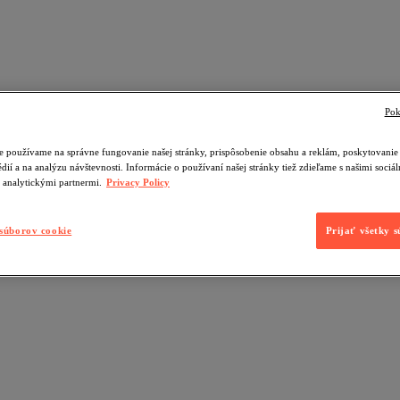
Pok
 používame na správne fungovanie našej stránky, prispôsobenie obsahu a reklám, poskytovanie 
dií a na analýzu návštevnosti. Informácie o používaní našej stránky tiež zdieľame s našimi soci
 analytickými partnermi.
Privacy Policy
súborov cookie
Prijať všetky 