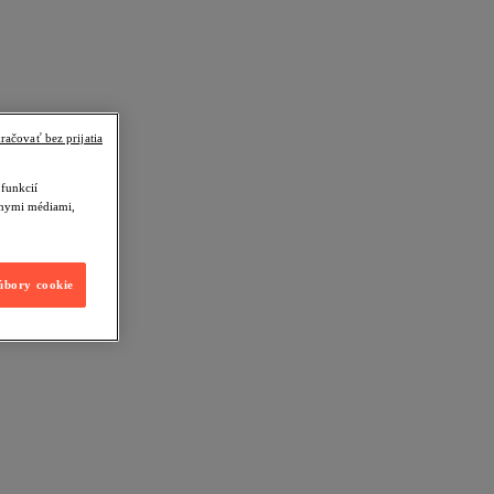
račovať bez prijatia
funkcií
álnymi médiami,
súbory cookie