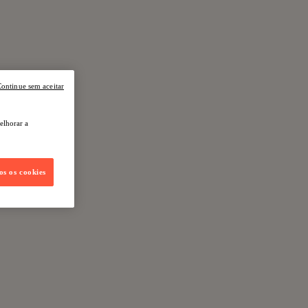
ontinue sem aceitar
elhorar a
os os cookies