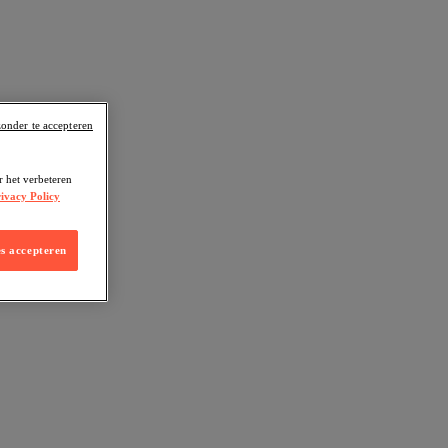
onder te accepteren
r het verbeteren
ivacy Policy
es accepteren