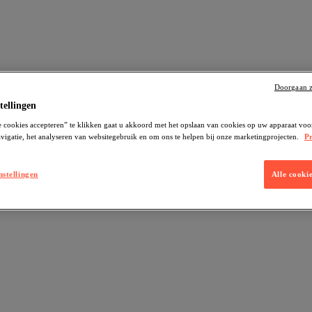
Doorgaan z
tellingen
 cookies accepteren” te klikken gaat u akkoord met het opslaan van cookies op uw apparaat voo
vigatie, het analyseren van websitegebruik en om ons te helpen bij onze marketingprojecten.
Pr
nstellingen
Alle cooki