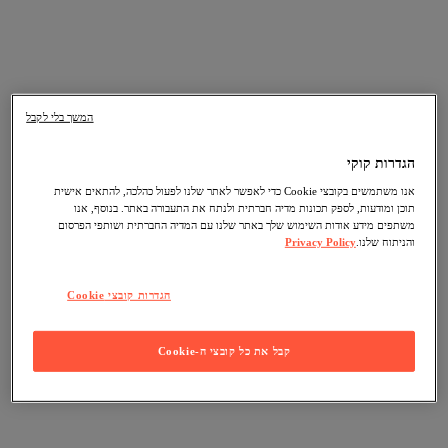
המשך בלי לקבל
הגדרות קוקי
אנו משתמשים בקובצי Cookie כדי לאפשר לאתר שלנו לפעול כהלכה, להתאים אישית
תוכן ומודעות, לספק תכונות מדיה חברתית ולנתח את התעבורה באתר. בנוסף, אנו
משתפים מידע אודות השימוש שלך באתר שלנו עם המדיה החברתית ושותפי הפרסום
והניתוח שלנו.
Privacy Policy
הגדרות קובצי Cookie
קבל את כל קובצי ה-Cookie