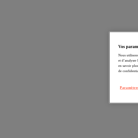
Vos paramè
Nous utilisons
et d’analyser
en savoir plu
de confidentia
Paramètres