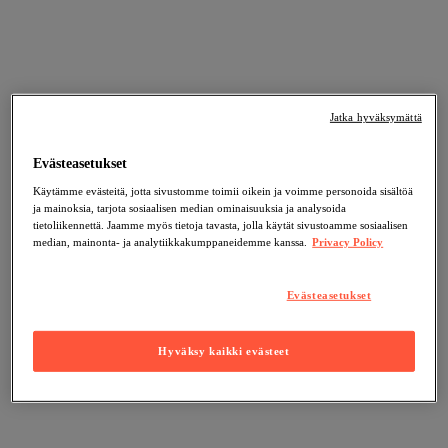
Jatka hyväksymättä
Evästeasetukset
Käytämme evästeitä, jotta sivustomme toimii oikein ja voimme personoida sisältöä
ja mainoksia, tarjota sosiaalisen median ominaisuuksia ja analysoida
tietoliikennettä. Jaamme myös tietoja tavasta, jolla käytät sivustoamme sosiaalisen
median, mainonta- ja analytiikkakumppaneidemme kanssa.
Privacy Policy
Evästeasetukset
Hyväksy kaikki evästeet