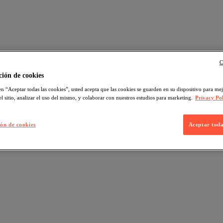
C
ión de cookies
en “Aceptar todas las cookies”, usted acepta que las cookies se guarden en su dispositivo para mej
l sitio, analizar el uso del mismo, y colaborar con nuestros estudios para marketing.
Privacy Pol
ón de cookies
Aceptar toda