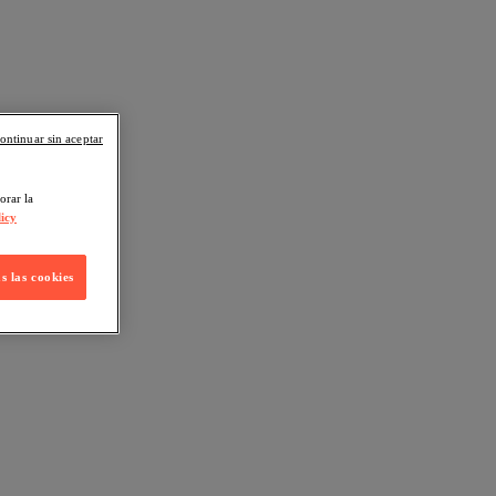
ontinuar sin aceptar
orar la
icy
s las cookies