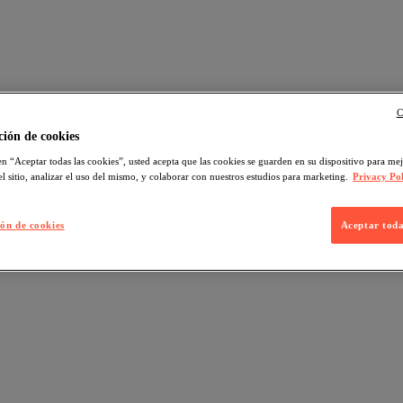
C
ión de cookies
en “Aceptar todas las cookies”, usted acepta que las cookies se guarden en su dispositivo para mej
l sitio, analizar el uso del mismo, y colaborar con nuestros estudios para marketing.
Privacy Pol
ón de cookies
Aceptar toda