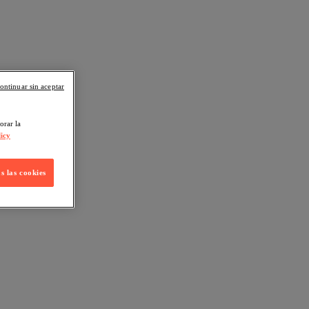
ontinuar sin aceptar
orar la
icy
s las cookies