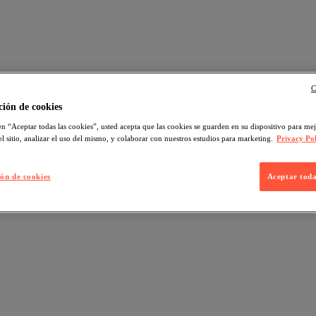
C
ión de cookies
en “Aceptar todas las cookies”, usted acepta que las cookies se guarden en su dispositivo para mej
l sitio, analizar el uso del mismo, y colaborar con nuestros estudios para marketing.
Privacy Pol
ón de cookies
Aceptar toda