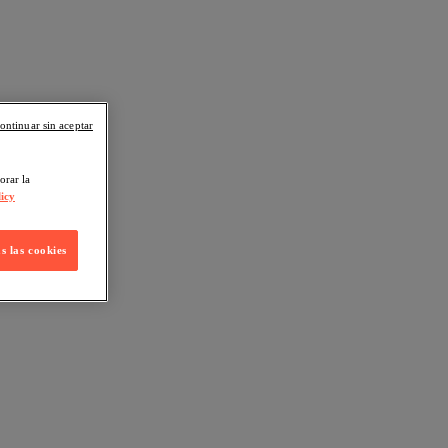
ontinuar sin aceptar
orar la
icy
s las cookies