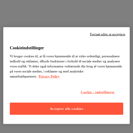
Fortsæt uden at acceptere
Cookieindstillinger
Vi bruger cookies til, at få vores hjemmeside til at virke ordentligt, personalisere
indhold og reklamer, tilbyde funktioner i forhold til sociale medier og analysere
vores traffik. Vi deler også information vedrørende din brug af vores hjemmeside
på vores sociale medier, i reklamer og med analytiske
samarbejdspartnere.
Privacy Policy
Cookie - indstillinger
Accepter alle cookies